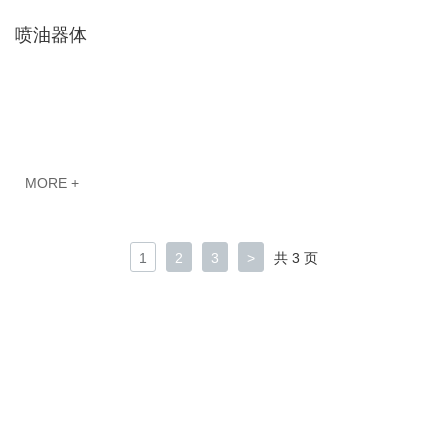
喷油器体
MORE +
1
2
3
>
共 3 页