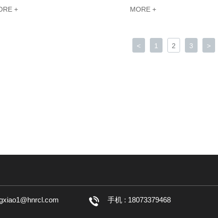
ORE +
MORE +
<
1
2
3
>
ngxiao1@hnrcl.com
手机 : 18073379468