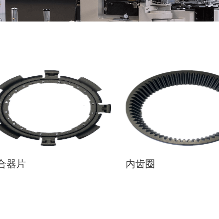
合器片
内齿圈