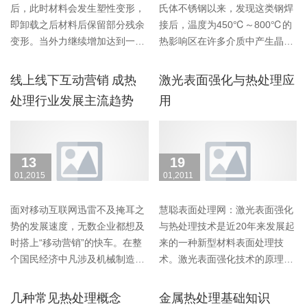
后，此时材料会发生塑性变形，
氏体不锈钢以来，发现这类钢焊
即卸载之后材料后保留部分残余
接后，温度为450℃～800℃的
变形。当外力继续增加达到一定
热影响区在许多介质中产生晶间
值之后，就会出现外……
腐蚀。这些介质主要是……
线上线下互动营销 成热
激光表面强化与热处理应
处理行业发展主流趋势
用
13
19
01,2015
01,2011
面对移动互联网迅雷不及掩耳之
慧聪表面处理网：激光表面强化
势的发展速度，无数企业都想及
与热处理技术是近20年来发展起
时搭上“移动营销”的快车。在整
来的一种新型材料表面处理技
个国民经济中凡涉及机械制造的
术。激光表面强化技术的原理是
任何领域中，热处……
利用激光穿透能力极……
几种常见热处理概念
金属热处理基础知识