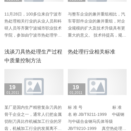
11月28日，100多位来自宁波市
与整车企业的兼并重组相比，汽
热处理相关行业的从业人员和科
车零部件企业的兼并重组，对企
研人员等齐聚宁波城市职业技术
业规模的扩大及技术升级具有更
学院，参加由宁波市热处理学会
重大的意义。 技术待提高，规模
主办的宁波市热处……
待扩大 目前，我……
浅谈刀具热处理生产过程
热处理行业相关标准
中质量控制方法
19
19
01,2011
01,2011
某厂是国内生产精密复杂刀具的
标 准 号 标 准
骨干企业之一，通常人们把金属
名 称 JB/T9211-1999 中碳钢
切削刀具比作机械加工行业的牙
与中碳合金钢马氏体等级
齿，机械加工行业的发展离不开
JB/T9210-1999 真空热处理