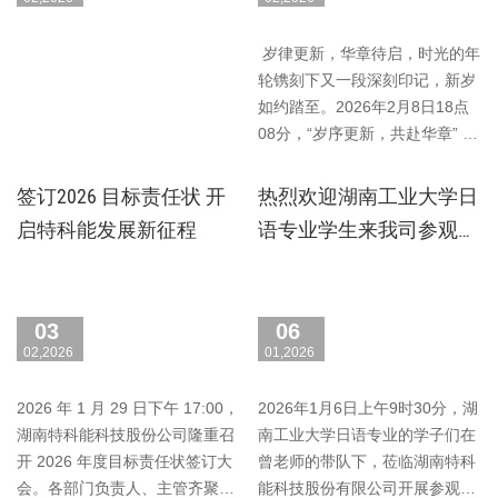
岁律更新，华章待启，时光的年
轮镌刻下又一段深刻印记，新岁
如约踏至。2026年2月8日18点
08分，“岁序更新，共赴华章” 湖
南特科能科技股……
签订2026 目标责任状 开
热烈欢迎湖南工业大学日
启特科能发展新征程
语专业学生来我司参观学
习
03
06
02,2026
01,2026
2026 年 1 月 29 日下午 17:00，
2026年1月6日上午9时30分，湖
湖南特科能科技股份公司隆重召
南工业大学日语专业的学子们在
开 2026 年度目标责任状签订大
曾老师的带队下，莅临湖南特科
会。各部门负责人、主管齐聚一
能科技股份有限公司开展参观学