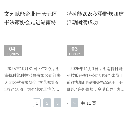
堂，郑重与总……
习活动，我司对到……
文艺赋能企业行·天元区
特科能2025秋季野炊团建
书法家协会走进湖南特科
活动圆满成功
能科技股份有限公司
04
03
11,2025
11,2025
2025年10月31日下午2点，湖
2025年11月1日，湖南特科能
南特科能科技股份有限公司迎来
科技股份有限公司组织全体员工
天元区书法家协会 “文艺赋能企
前往九郎山福柚园生态农庄，开
业行” 活动，为企业发展注入文
展以 “户外野炊，享受自然” 为主
化动能。 ……
题……
1
2
3
···
>
共 11 页