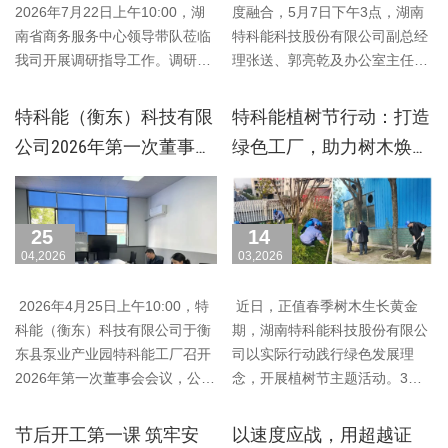
2026年7月22日上午10:00，湖
度融合，5月7日下午3点，湖南
南省商务服务中心领导带队莅临
特科能科技股份有限公司副总经
我司开展调研指导工作。调研现
理张送、郭亮乾及办公室主任钟
场，领导……
小霞一行，赴湖……
特科能（衡东）科技有限
特科能植树节行动：打造
公司2026年第一次董事会
绿色工厂，助力树木焕发
会议圆满成功
生机
25
14
04,2026
03,2026
2026年4月25日上午10:00，特
近日，正值春季树木生长黄金
科能（衡东）科技有限公司于衡
期，湖南特科能科技股份有限公
东县泵业产业园特科能工厂召开
司以实际行动践行绿色发展理
2026年第一次董事会会议，公司
念，开展植树节主题活动。3月
董事、负责……
14日下午4:30，……
节后开工第一课 筑牢安
以速度应战，用超越证