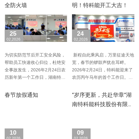
全防火墙
明！特科能开工大吉！
25
24
02,2026
02,2026
为切实防范节后开工安全风险，
新程自此乘风启，万里征途天地
帮助员工快速收心归位，杜绝安
宽，春节的锣鼓声犹在耳畔。
全事故发生，2026年2月24日农
2026年2月24日，特科能迎来了
历新年第一个工作日，湖南特科
农历丙午马年的首个工作日。以
能科技股份有限公……
速度应战，用超越……
春节放假通知
“岁序更新，共赴华章”湖
南特科能科技股份有限公
司2025忘年晚会活动圆满
成功！
10
09
02,2026
02,2026