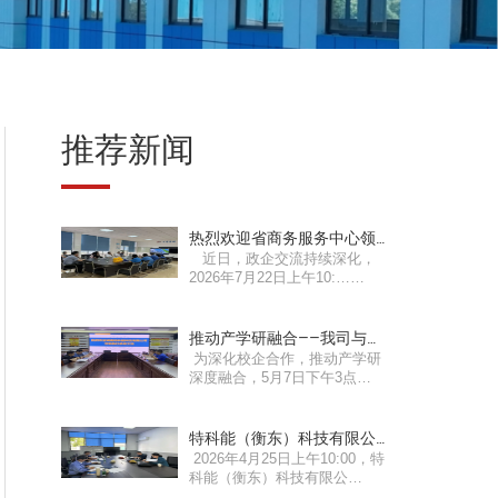
推荐新闻
热烈欢迎省商务服务中心领
近日，政企交流持续深化，
导莅临我司指导工作！
2026年7月22日上午10:……
推动产学研融合——我司与湖
为深化校企合作，推动产学研
南工业职业技术学院召开产
深度融合，5月7日下午3点，
学研交流会
湖南……
特科能（衡东）科技有限公
2026年4月25日上午10:00，特
司2026年第一次董事会会议
科能（衡东）科技有限公
圆满成功
司……