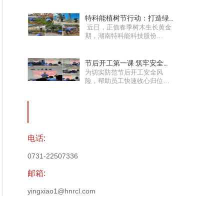
特科能植树节行动：打造绿
近日，正值春季树木生长黄金
色工厂，助力树木焕发生机
期，湖南特科能科技股份
有……
节后开工第一课 筑牢安全防
为切实防范节后开工安全风
火墙
险，帮助员工快速收心归位，
杜绝安……
电话:
0731-22507336
邮箱:
yingxiao1@hnrcl.com