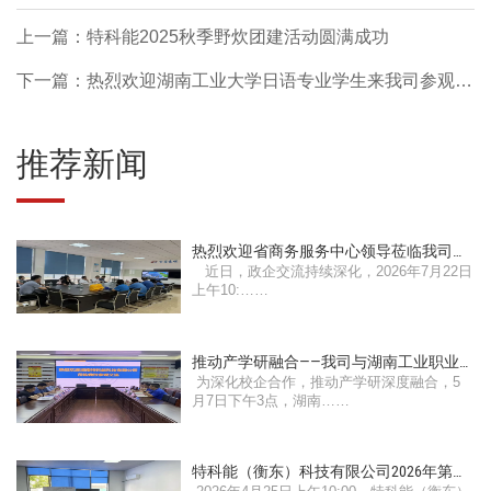
上一篇：特科能2025秋季野炊团建活动圆满成功
下一篇：热烈欢迎湖南工业大学日语专业学生来我司参观学
习
推荐新闻
热烈欢迎省商务服务中心领导莅临我司指
近日，政企交流持续深化，2026年7月22日
导工作！
上午10:……
推动产学研融合——我司与湖南工业职业
为深化校企合作，推动产学研深度融合，5
技术学院召开产学研交流会
月7日下午3点，湖南……
特科能（衡东）科技有限公司2026年第一