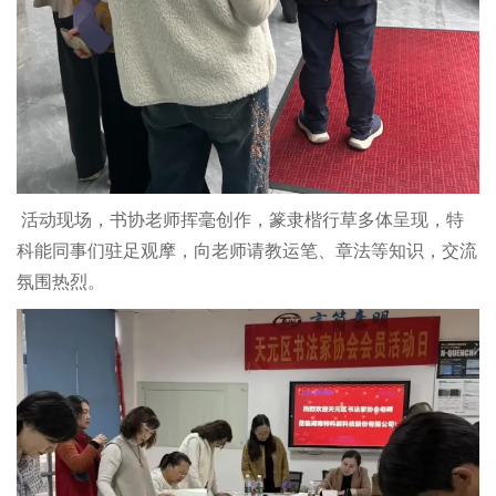
活动现场，书协老师挥毫创作，篆隶楷行草多体呈现，特
科能同事们驻足观摩，向老师请教运笔、章法等知识，交流
氛围热烈。