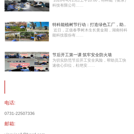
2026年4月25日上午10:00，特科能（衡东）
次董事会会议圆满成功
科技有限公司……
特科能植树节行动：打造绿色工厂，助力
近日，正值春季树木生长黄金期，湖南特科
树木焕发生机
能科技股份有……
节后开工第一课 筑牢安全防火墙
为切实防范节后开工安全风险，帮助员工快
速收心归位，杜绝安……
电话:
0731-22507336
邮箱: