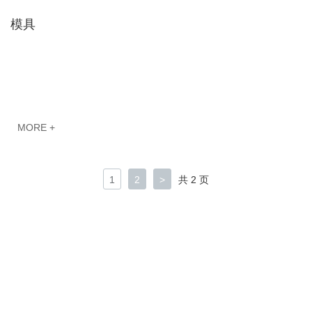
模具
MORE +
1
2
>
共 2 页