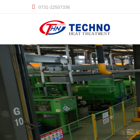
0731-22507336