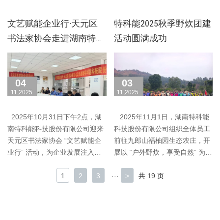
堂，郑重与总……
习活动，我司对到……
文艺赋能企业行·天元区
特科能2025秋季野炊团建
书法家协会走进湖南特科
活动圆满成功
能科技股份有限公司
04
03
11,2025
11,2025
2025年10月31日下午2点，湖
2025年11月1日，湖南特科能
南特科能科技股份有限公司迎来
科技股份有限公司组织全体员工
天元区书法家协会 “文艺赋能企
前往九郎山福柚园生态农庄，开
业行” 活动，为企业发展注入文
展以 “户外野炊，享受自然” 为主
化动能。 ……
题……
1
2
3
···
>
共 19 页