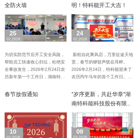
全防火墙
明！特科能开工大吉！
25
24
02,2026
02,2026
为切实防范节后开工安全风险，
新程自此乘风启，万里征途天地
帮助员工快速收心归位，杜绝安
宽，春节的锣鼓声犹在耳畔。
全事故发生，2026年2月24日农
2026年2月24日，特科能迎来了
历新年第一个工作日，湖南特科
农历丙午马年的首个工作日。以
能科技股份有限公……
速度应战，用超越……
春节放假通知
“岁序更新，共赴华章”湖
南特科能科技股份有限公
司2025忘年晚会活动圆满
成功！
10
09
02,2026
02,2026