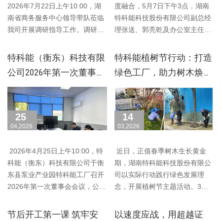
2026年7月22日上午10:00，湖
度融合，5月7日下午3点，湖南
南省商务服务中心领导带队莅临
特科能科技股份有限公司副总经
我司开展调研指导工作。调研现
理张送、郭亮乾及办公室主任钟
场，领导……
小霞一行，赴湖……
特科能（衡东）科技有限
特科能植树节行动：打造
公司2026年第一次董事会
绿色工厂，助力树木焕发
会议圆满成功
生机
25
14
04,2026
03,2026
2026年4月25日上午10:00，特
近日，正值春季树木生长黄金
科能（衡东）科技有限公司于衡
期，湖南特科能科技股份有限公
东县泵业产业园特科能工厂召开
司以实际行动践行绿色发展理
2026年第一次董事会会议，公司
念，开展植树节主题活动。3月
董事、负责……
14日下午4:30，……
节后开工第一课 筑牢安
以速度应战，用超越证