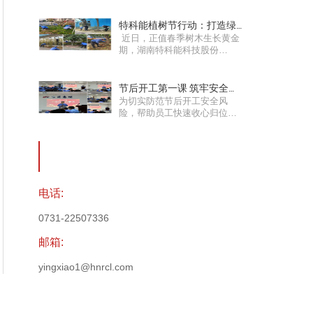
特科能植树节行动：打造绿
近日，正值春季树木生长黄金
色工厂，助力树木焕发生机
期，湖南特科能科技股份
有……
节后开工第一课 筑牢安全防
为切实防范节后开工安全风
火墙
险，帮助员工快速收心归位，
杜绝安……
电话:
0731-22507336
邮箱:
yingxiao1@hnrcl.com