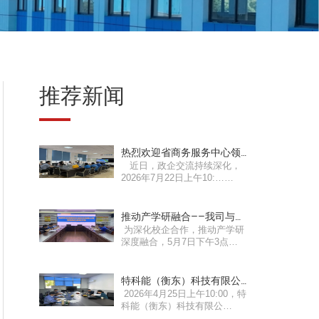
推荐新闻
热烈欢迎省商务服务中心领
近日，政企交流持续深化，
导莅临我司指导工作！
2026年7月22日上午10:……
推动产学研融合——我司与湖
为深化校企合作，推动产学研
南工业职业技术学院召开产
深度融合，5月7日下午3点，
学研交流会
湖南……
特科能（衡东）科技有限公
2026年4月25日上午10:00，特
司2026年第一次董事会会议
科能（衡东）科技有限公
圆满成功
司……