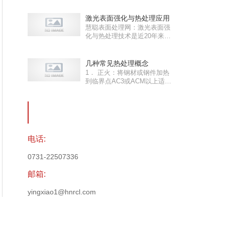
激光表面强化与热处理应用
慧聪表面处理网：激光表面强
化与热处理技术是近20年来发
展起来……
几种常见热处理概念
1． 正火：将钢材或钢件加热
到临界点AC3或ACM以上适当
温度保持……
电话:
0731-22507336
邮箱:
yingxiao1@hnrcl.com