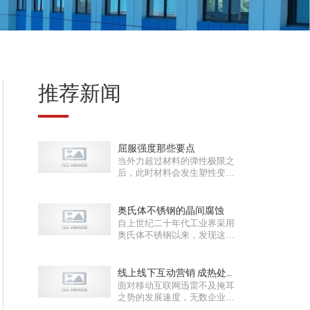
推荐新闻
屈服强度那些要点
当外力超过材料的弹性极限之
后，此时材料会发生塑性变
形，即卸……
奥氏体不锈钢的晶间腐蚀
自上世纪二十年代工业界采用
奥氏体不锈钢以来，发现这类
钢焊接……
线上线下互动营销 成热处理
面对移动互联网迅雷不及掩耳
行业发展主流趋势
之势的发展速度，无数企业都
想及时……