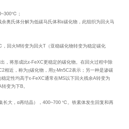
~300℃；
残余奥氏体分解为低碳马氏体和ε碳化物，此组织为回火马
0℃，回火M转变为回火T（亚稳碳化物转变为稳定碳化
析出，将形成比ε-FeXC更稳定的碳化物。在回火过程中除
C2相近，称为χ碳化物，用χ-Mn5C2表示；另一种是渗碳
的稳定性均高于ε-FeXC通常在MS以下回火残余A转变为
A转变为下B。
长大，α再结晶），400~700 ℃。铁素体发生回复和再