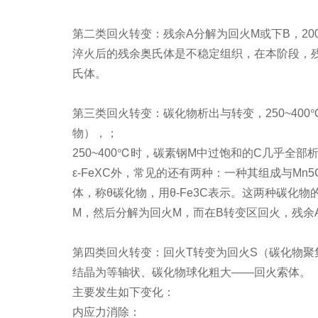
第二类回火转变：残余A分解为回火M或下B，200
淬火后的残余奥氏体是不稳定组织，在本阶段，
氏体。
第三类回火转变：碳化物析出与转变，250~40
物），；
250~400℃时，碳素钢M中过饱和的C几乎全部
ε-FeXC外，常见的还有两种：一种其组成与Mn5
体，称θ碳化物，用θ-Fe3C表示。这两种碳化物
M，然后分解为回火M，而在B转变区回火，残余
第四类回火转变：回火T转变为回火S（碳化物聚集
结晶为等轴状、碳化物球化粗大——回火索体。
主要发生如下变化：
内应力消除：